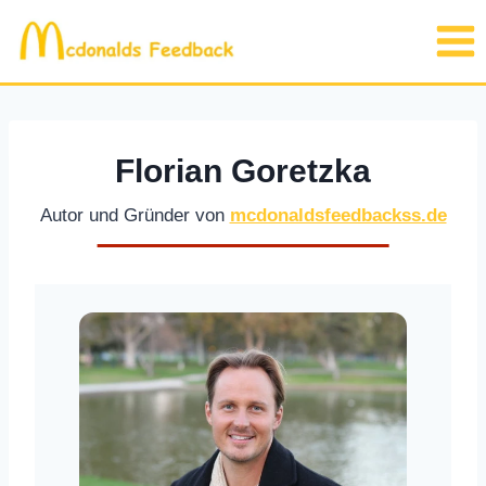
Skip
to
content
Florian Goretzka
Autor und Gründer von
mcdonaldsfeedbackss.de